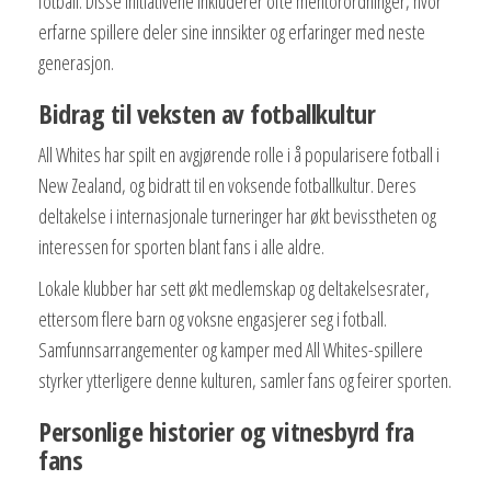
fotball. Disse initiativene inkluderer ofte mentorordninger, hvor
erfarne spillere deler sine innsikter og erfaringer med neste
generasjon.
Bidrag til veksten av fotballkultur
All Whites har spilt en avgjørende rolle i å popularisere fotball i
New Zealand, og bidratt til en voksende fotballkultur. Deres
deltakelse i internasjonale turneringer har økt bevisstheten og
interessen for sporten blant fans i alle aldre.
Lokale klubber har sett økt medlemskap og deltakelsesrater,
ettersom flere barn og voksne engasjerer seg i fotball.
Samfunnsarrangementer og kamper med All Whites-spillere
styrker ytterligere denne kulturen, samler fans og feirer sporten.
Personlige historier og vitnesbyrd fra
fans