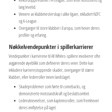
Rekordopptredener i A-League, som viser konsistens og
lang levetid.
Vinnere av klubbmesterskap i ulike ligaer, inkludert NZFC
og A-League.
Overganger til store klubber i Europa, som hever deres
profiler og erfaring.
Nøkkelvendepunkter i spillerkarrierer
Vendepunkter i karrierene til All Whites-spillere involverer ofte
avgjørende øyeblikk som definerer deres veier. Dette kan
inkludere karrierestoppende skader, overganger til større
klubber, eller lederroller innen landslaget.
Skadeproblemer som førte til comebacks, og
demonstrerte motstandskraft og besluttsomhet.
Lederutnevnelser, som kapteinsroller, som fremhever
deres innflytelse på laget.