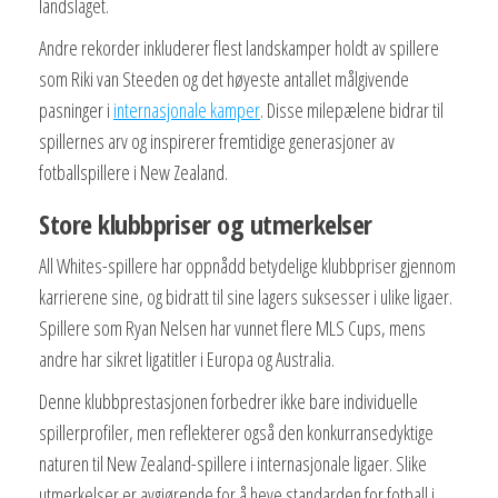
landslaget.
Andre rekorder inkluderer flest landskamper holdt av spillere
som Riki van Steeden og det høyeste antallet målgivende
pasninger i
internasjonale kamper
. Disse milepælene bidrar til
spillernes arv og inspirerer fremtidige generasjoner av
fotballspillere i New Zealand.
Store klubbpriser og utmerkelser
All Whites-spillere har oppnådd betydelige klubbpriser gjennom
karrierene sine, og bidratt til sine lagers suksesser i ulike ligaer.
Spillere som Ryan Nelsen har vunnet flere MLS Cups, mens
andre har sikret ligatitler i Europa og Australia.
Denne klubbprestasjonen forbedrer ikke bare individuelle
spillerprofiler, men reflekterer også den konkurransedyktige
naturen til New Zealand-spillere i internasjonale ligaer. Slike
utmerkelser er avgjørende for å heve standarden for fotball i