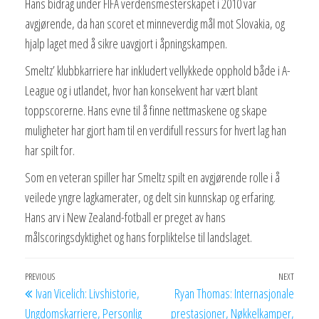
Hans bidrag under FIFA verdensmesterskapet i 2010 var
avgjørende, da han scoret et minneverdig mål mot Slovakia, og
hjalp laget med å sikre uavgjort i åpningskampen.
Smeltz’ klubbkarriere har inkludert vellykkede opphold både i A-
League og i utlandet, hvor han konsekvent har vært blant
toppscorerne. Hans evne til å finne nettmaskene og skape
muligheter har gjort ham til en verdifull ressurs for hvert lag han
har spilt for.
Som en veteran spiller har Smeltz spilt en avgjørende rolle i å
veilede yngre lagkamerater, og delt sin kunnskap og erfaring.
Hans arv i New Zealand-fotball er preget av hans
målscoringsdyktighet og hans forpliktelse til landslaget.
Post
Previous
PREVIOUS
NEXT
Next
Ivan Vicelich: Livshistorie,
Ryan Thomas: Internasjonale
navigation
Post
Post
Ungdomskarriere, Personlig
prestasjoner, Nøkkelkamper,