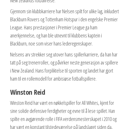
New Zealands fotballreise.
Gjennom sin klubbkarriere har Nelsen spilt for ulike lag, inkludert
Blackburn Rovers og Tottenham Hotspur i den engelske Premier
League. Hans prestasjoner i Premier League ga ham
anerkjennelse, og han ble utnevnt til klubbens kaptein i
Blackburn, noe som viser hans lederegenskaper.
Nelsens arv strekker seg utover hans spillerkarriere, da han har
tatt på seg trenerroller, og påvirker neste generasjon av spillere
i New Zealand. Hans forpliktelse til sporten og landet har gjort
ham til en rollemodell for ambisiøse fotballspillere.
Winston Reid
Winston Reid har vært en nøkkelspiller for All Whites, kjent for
sine solide defensive ferdigheter og evne til å lese spillet. Han
spilte en avgjørende rolle i FIFA verdensmesterskapet i 2010 og
har vært en konstant tilstedeværelse på landslaget siden da,