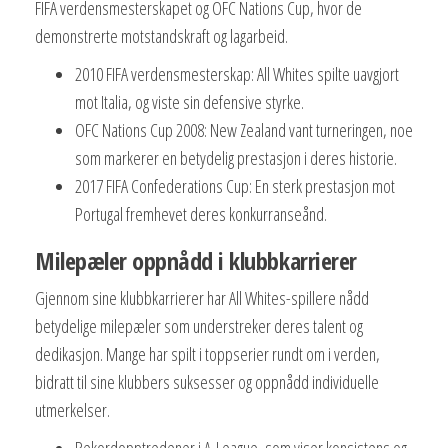
FIFA verdensmesterskapet og OFC Nations Cup, hvor de
demonstrerte motstandskraft og lagarbeid.
2010 FIFA verdensmesterskap: All Whites spilte uavgjort
mot Italia, og viste sin defensive styrke.
OFC Nations Cup 2008: New Zealand vant turneringen, noe
som markerer en betydelig prestasjon i deres historie.
2017 FIFA Confederations Cup: En sterk prestasjon mot
Portugal fremhevet deres konkurranseånd.
Milepæler oppnådd i klubbkarrierer
Gjennom sine klubbkarrierer har All Whites-spillere nådd
betydelige milepæler som understreker deres talent og
dedikasjon. Mange har spilt i toppserier rundt om i verden,
bidratt til sine klubbers suksesser og oppnådd individuelle
utmerkelser.