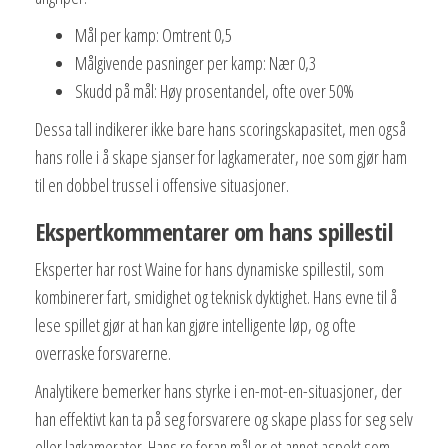
Mål per kamp: Omtrent 0,5
Målgivende pasninger per kamp: Nær 0,3
Skudd på mål: Høy prosentandel, ofte over 50%
Dessa tall indikerer ikke bare hans scoringskapasitet, men også
hans rolle i å skape sjanser for lagkamerater, noe som gjør ham
til en dobbel trussel i offensive situasjoner.
Ekspertkommentarer om hans spillestil
Eksperter har rost Waine for hans dynamiske spillestil, som
kombinerer fart, smidighet og teknisk dyktighet. Hans evne til å
lese spillet gjør at han kan gjøre intelligente løp, og ofte
overraske forsvarerne.
Analytikere bemerker hans styrke i en-mot-en-situasjoner, der
han effektivt kan ta på seg forsvarere og skape plass for seg selv
eller lagkamerater. Hans ro foran mål er et annet aspekt som