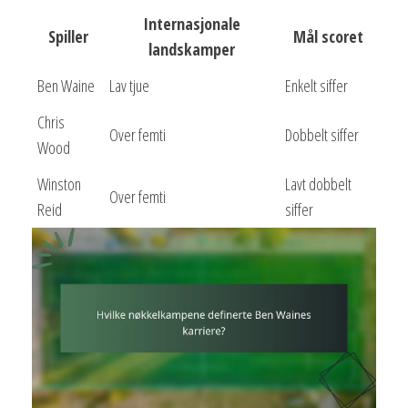
Internasjonale
Spiller
Mål scoret
landskamper
Ben Waine
Lav tjue
Enkelt siffer
Chris
Over femti
Dobbelt siffer
Wood
Winston
Lavt dobbelt
Over femti
Reid
siffer