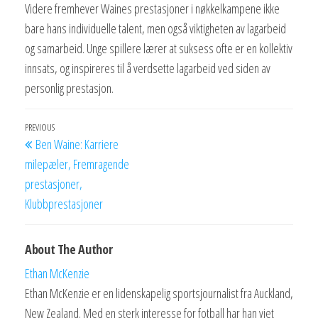
Videre fremhever Waines prestasjoner i nøkkelkampene ikke
bare hans individuelle talent, men også viktigheten av lagarbeid
og samarbeid. Unge spillere lærer at suksess ofte er en kollektiv
innsats, og inspireres til å verdsette lagarbeid ved siden av
personlig prestasjon.
Post
Previous
PREVIOUS
Ben Waine: Karriere
navigation
Post
milepæler, Fremragende
prestasjoner,
Klubbprestasjoner
About The Author
Ethan McKenzie
Ethan McKenzie er en lidenskapelig sportsjournalist fra Auckland,
New Zealand. Med en sterk interesse for fotball har han viet