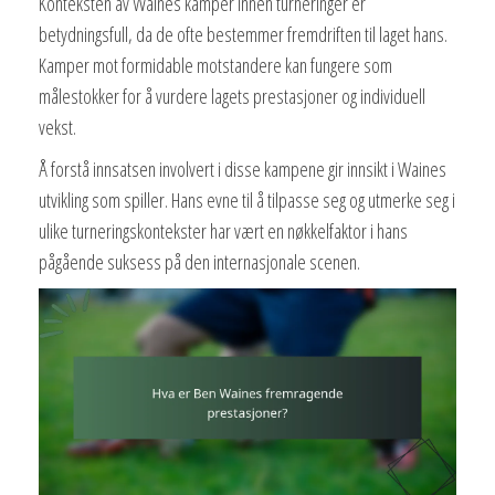
Konteksten av Waines kamper innen turneringer er
betydningsfull, da de ofte bestemmer fremdriften til laget hans.
Kamper mot formidable motstandere kan fungere som
målestokker for å vurdere lagets prestasjoner og individuell
vekst.
Å forstå innsatsen involvert i disse kampene gir innsikt i Waines
utvikling som spiller. Hans evne til å tilpasse seg og utmerke seg i
ulike turneringskontekster har vært en nøkkelfaktor i hans
pågående suksess på den internasjonale scenen.