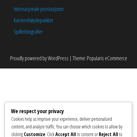
Internasjonale prestasjoner
Karrierehøydepunkter
Spillerbiografier
Proudly powered by
WordPress
|
Theme:
Popularis eCommerce
We respect your privacy
Cookies help us improve your experience, deliver personalized
content, and analyze traffic. You can choose which cookies to allow by
clicking
Customize
. Click
Accept All
to consent or
Reject All
to