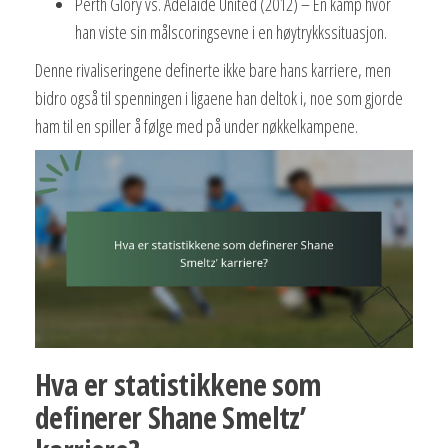
Perth Glory vs. Adelaide United (2012) – En kamp hvor
han viste sin målscoringsevne i en høytrykkssituasjon.
Denne rivaliseringene definerte ikke bare hans karriere, men
bidro også til spenningen i ligaene han deltok i, noe som gjorde
ham til en spiller å følge med på under nøkkelkampene.
Hva er statistikkene som
definerer Shane Smeltz’