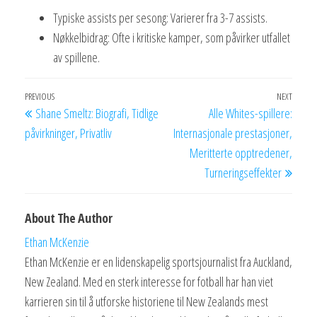
Typiske assists per sesong: Varierer fra 3-7 assists.
Nøkkelbidrag: Ofte i kritiske kamper, som påvirker utfallet
av spillene.
Post
Previous
PREVIOUS
NEXT
Next
Shane Smeltz: Biografi, Tidlige
Alle Whites-spillere:
navigation
Post
Post
påvirkninger, Privatliv
Internasjonale prestasjoner,
Meritterte opptredener,
Turneringseffekter
About The Author
Ethan McKenzie
Ethan McKenzie er en lidenskapelig sportsjournalist fra Auckland,
New Zealand. Med en sterk interesse for fotball har han viet
karrieren sin til å utforske historiene til New Zealands mest