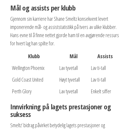
Mål og assists per klubb
Gjennom sin karriere har Shane Smeltz konsekvent levert
imponerende mål- og assiststatistikk på tvers av ulike klubber.
Hans evne til å finne nettet gjorde ham til en avgjørende ressurs
for hvert lag han spilte for.
Klubb
Mål
Assists
Wellington Phoenix
Lav tyvetall
Lav ti-tall
Gold Coast United
Høyt tyvetall
Lav ti-tall
Perth Glory
Lav tyvetall
Enkelt siffer
Innvirkning på lagets prestasjoner og
suksess
Smeltz’ bidrag påvirket betydelig lagets prestasjoner og