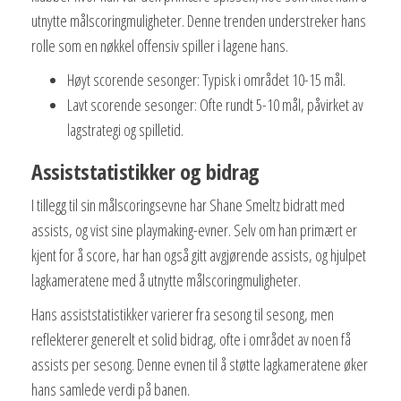
utnytte målscoringmuligheter. Denne trenden understreker hans
rolle som en nøkkel offensiv spiller i lagene hans.
Høyt scorende sesonger: Typisk i området 10-15 mål.
Lavt scorende sesonger: Ofte rundt 5-10 mål, påvirket av
lagstrategi og spilletid.
Assiststatistikker og bidrag
I tillegg til sin målscoringsevne har Shane Smeltz bidratt med
assists, og vist sine playmaking-evner. Selv om han primært er
kjent for å score, har han også gitt avgjørende assists, og hjulpet
lagkameratene med å utnytte målscoringmuligheter.
Hans assiststatistikker varierer fra sesong til sesong, men
reflekterer generelt et solid bidrag, ofte i området av noen få
assists per sesong. Denne evnen til å støtte lagkameratene øker
hans samlede verdi på banen.