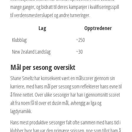
mange ganger, og bidratt til deres kampanjer i kvalifiseringsspill
til verdensmesterskapet og andre turneringer.
Lag
Opptredener
Klubblag
~250
New Zealand Landslag
~30
Mål per sesong oversikt
Shane Smeltz har konsekvent vært en målscorer gjennom sin
karriere, med hans mål per sesong som reflekterer hans evne til
å finne nettet. Over ulike sesonger har han i gjennomsnitt scoret
alt fra noen få til over et dusin mål, avhengig av liga og
lagdynamikk.
Hans mest produktive sesonger falt ofte sammen med hans tid i
klubber hvor han var den primære spissen, noe som tillot ham å