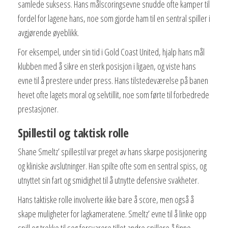
samlede suksess. Hans målscoringsevne snudde ofte kamper til
fordel for lagene hans, noe som gjorde ham til en sentral spiller i
avgjørende øyeblikk.
For eksempel, under sin tid i Gold Coast United, hjalp hans mål
klubben med å sikre en sterk posisjon i ligaen, og viste hans
evne til å prestere under press. Hans tilstedeværelse på banen
hevet ofte lagets moral og selvtillit, noe som førte til forbedrede
prestasjoner.
Spillestil og taktisk rolle
Shane Smeltz’ spillestil var preget av hans skarpe posisjonering
og kliniske avslutninger. Han spilte ofte som en sentral spiss, og
utnyttet sin fart og smidighet til å utnytte defensive svakheter.
Hans taktiske rolle involverte ikke bare å score, men også å
skape muligheter for lagkameratene. Smeltz’ evne til å linke opp