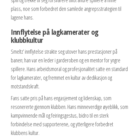
spill og trekke til seg forsvarere tillot andre spillere å finne
plass, noe som forbedret den samlede angrepsstrategien til
lagene hans.
Innflytelse på lagkamerater og
klubbkultur
Smeltz’ innflytelse strakte seg utover hans prestasjoner på
banen; han var en leder i garderoben og en mentor for yngre
spillere. Hans arbeidsmoral og profesjonalitet satte en standard
for lagkamerater, og fremmet en kultur av dedikasjon og
motstandskraft.
Fans satte pris på hans engasjement og lidenskap, som
resonererte gjennom klubben. Hans minneverdige øyeblikk, som
kampvinnende mål og feiringsgestus, bidro til en sterk
forbindelse med supporterene, og ytterligere forbedret
klubbens kultur.