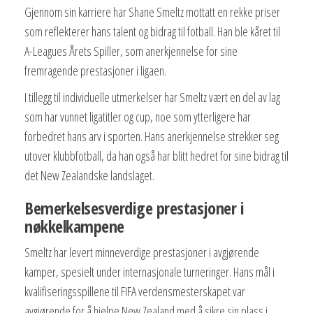
Gjennom sin karriere har Shane Smeltz mottatt en rekke priser
som reflekterer hans talent og bidrag til fotball. Han ble kåret til
A-Leagues Årets Spiller, som anerkjennelse for sine
fremragende prestasjoner i ligaen.
I tillegg til individuelle utmerkelser har Smeltz vært en del av lag
som har vunnet ligatitler og cup, noe som ytterligere har
forbedret hans arv i sporten. Hans anerkjennelse strekker seg
utover klubbfotball, da han også har blitt hedret for sine bidrag til
det New Zealandske landslaget.
Bemerkelsesverdige prestasjoner i
nøkkelkampene
Smeltz har levert minneverdige prestasjoner i avgjørende
kamper, spesielt under internasjonale turneringer. Hans mål i
kvalifiseringsspillene til FIFA verdensmesterskapet var
avgjørende for å hjelpe New Zealand med å sikre sin plass i