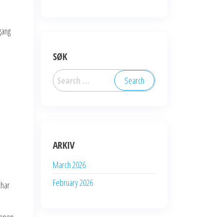
gang
SØK
Search
for:
ARKIV
March 2026
February 2026
 har
jonen.