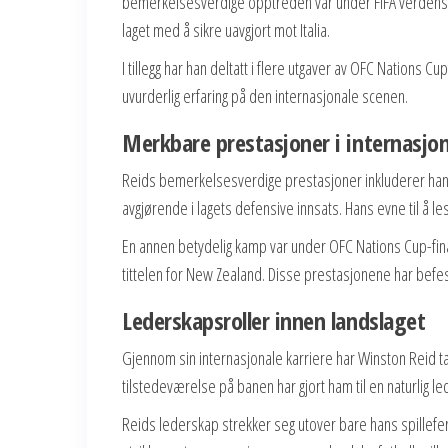
bemerkelsesverdige opptreden var under FIFA verdensmes
laget med å sikre uavgjort mot Italia.
I tillegg har han deltatt i flere utgaver av OFC Nations C
uvurderlig erfaring på den internasjonale scenen.
Merkbare prestasjoner i internasjo
Reids bemerkelsesverdige prestasjoner inkluderer hans
avgjørende i lagets defensive innsats. Hans evne til å les
En annen betydelig kamp var under OFC Nations Cup-final
tittelen for New Zealand. Disse prestasjonene har befes
Lederskapsroller innen landslaget
Gjennom sin internasjonale karriere har Winston Reid t
tilstedeværelse på banen har gjort ham til en naturlig l
Reids lederskap strekker seg utover bare hans spillefer