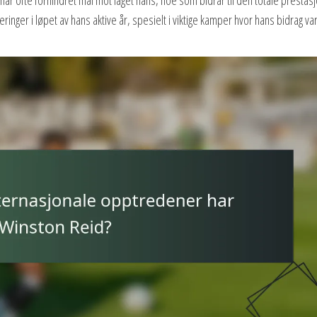
ringer i løpet av hans aktive år, spesielt i viktige kamper hvor hans bidrag va