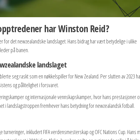
opptredener har Winston Reid?
r for det newzealandske landslaget. Hans bidrag har vært betydelige i ulike
 leder på banen.
ewzealandske landslaget
ablerte seg raskt som en nøkkelspiller for New Zealand. Per slutten av 2023 h
tens og pålitelighet i forsvaret.
fiseringskamper og internasjonale vennskapskamper, hvor hans prestasjoner o
het i landslagstroppen fremhever hans betydning for newzealandsk fotball.
ige turneringer, inkludert FIFA verdensmesterskap og OFC Nations Cup. Hans 