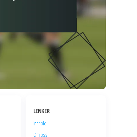
LENKER
Innhold
Om oss