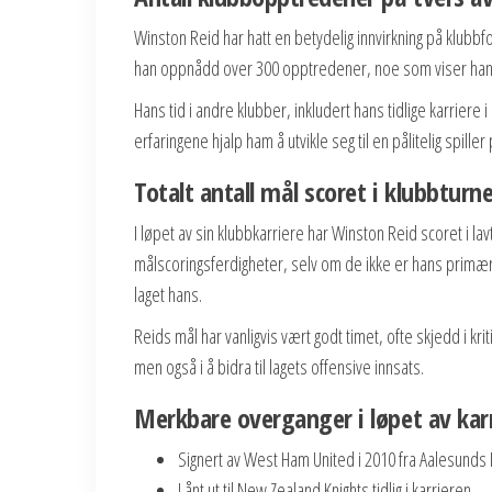
Winston Reid har hatt en betydelig innvirkning på klubbfo
han oppnådd over 300 opptredener, noe som viser hans
Hans tid i andre klubber, inkludert hans tidlige karrier
erfaringene hjalp ham å utvikle seg til en pålitelig spille
Totalt antall mål scoret i klubbturn
I løpet av sin klubbkarriere har Winston Reid scoret i la
målscoringsferdigheter, selv om de ikke er hans primære
laget hans.
Reids mål har vanligvis vært godt timet, ofte skjedd i k
men også i å bidra til lagets offensive innsats.
Merkbare overganger i løpet av kar
Signert av West Ham United i 2010 fra Aalesunds 
Lånt ut til New Zealand Knights tidlig i karrieren.