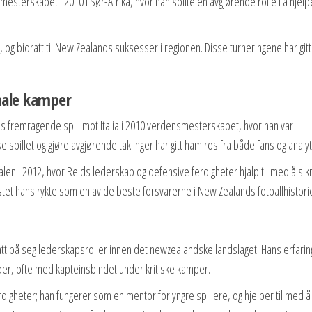
terskapet i 2010 i Sør-Afrika, hvor han spilte en avgjørende rolle i å hjelp
up, og bidratt til New Zealands suksesser i regionen. Disse turneringene har git
nale kamper
 fremragende spill mot Italia i 2010 verdensmesterskapet, hvor han var
e spillet og gjøre avgjørende taklinger har gitt ham ros fra både fans og analyt
en i 2012, hvor Reids lederskap og defensive ferdigheter hjalp til med å sik
tet hans rykte som en av de beste forsvarerne i New Zealands fotballhistori
att på seg lederskapsroller innen det newzealandske landslaget. Hans erfarin
eder, ofte med kapteinsbindet under kritiske kamper.
digheter; han fungerer som en mentor for yngre spillere, og hjelper til med å