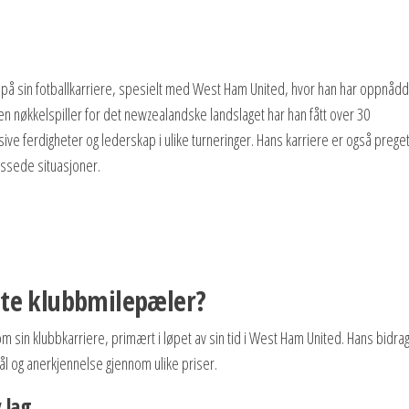
 på sin fotballkarriere, spesielt med West Ham United, hvor han har oppnådd
n nøkkelspiller for det newzealandske landslaget har han fått over 30
e ferdigheter og lederskap i ulike turneringer. Hans karriere er også preget
essede situasjoner.
ste klubbmilepæler?
sin klubbkarriere, primært i løpet av sin tid i West Ham United. Hans bidra
l og anerkjennelse gjennom ulike priser.
 lag