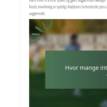
Reids innvirkning er tydelig i klubbens forbedrede plasse
avgjørende.