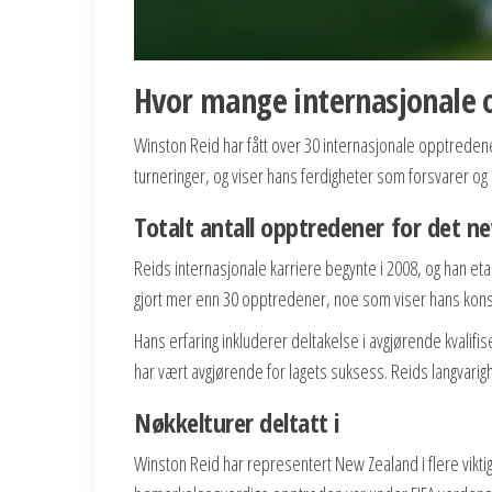
Hvor mange internasjonale 
Winston Reid har fått over 30 internasjonale opptredene
turneringer, og viser hans ferdigheter som forsvarer og
Totalt antall opptredener for det n
Reids internasjonale karriere begynte i 2008, og han et
gjort mer enn 30 opptredener, noe som viser hans konsis
Hans erfaring inkluderer deltakelse i avgjørende kvali
har vært avgjørende for lagets suksess. Reids langvarig
Nøkkelturer deltatt i
Winston Reid har representert New Zealand i flere vikt