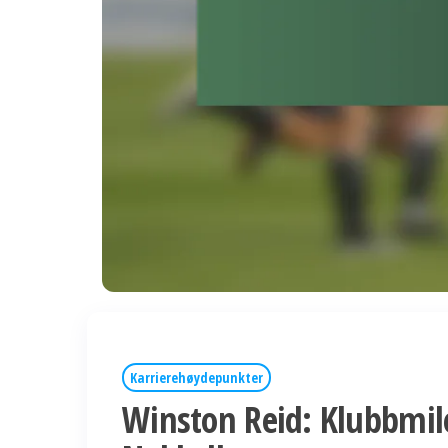
Karrierehøydepunkter
Winston Reid: Klubbmil