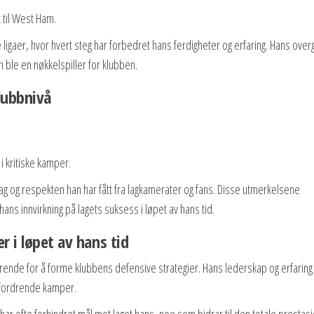
t til West Ham.
ligaer, hvor hvert steg har forbedret hans ferdigheter og erfaring. Hans over
 ble en nøkkelspiller for klubben.
lubbnivå
i kritiske kamper.
g og respekten han har fått fra lagkamerater og fans. Disse utmerkelsene
hans innvirkning på lagets suksess i løpet av hans tid.
r i løpet av hans tid
ende for å forme klubbens defensive strategier. Hans lederskap og erfaring
utfordrende kamper.
r har ofte forhindret mål mot laget hans, noe som bidrar til den totale prestas