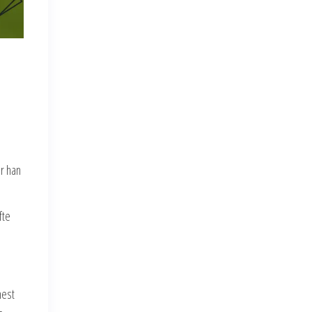
ar han
fte
mest