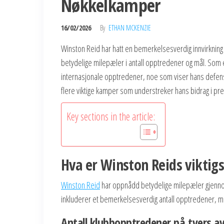
Nøkkelkamper
16/02/2026
By
ETHAN MCKENZIE
Winston Reid har hatt en bemerkelsesverdig innvirkning
betydelige milepæler i antall opptredener og mål. Som e
internasjonale opptredener, noe som viser hans defensiv
flere viktige kamper som understreker hans bidrag i pr
Key sections in the article:
Hva er Winston Reids viktig
Winston Reid
har oppnådd betydelige milepæler gjennom 
inkluderer et bemerkelsesverdig antall opptredener, må
Antall klubbopptredener på tvers av