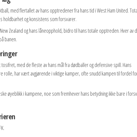
tball, med flertallet av hans opptredener fra hans tid i West Ham United. Tota
 holdbarhet og konsistens som forsvarer.
e i New Zealand og hans låneopphold, bidro til hans totale opptreden. Hver av 
r på banen.
eringer
vt tosifret, med de fleste av hans mål fra dødballer og defensive spill. Hans
 rolle, har vært avgjørende i viktige kamper, ofte snudd kampen til fordel fo
ritiske øyeblikk i kampene, noe som fremhever hans betydning ikke bare i forsv
rieren
FK.