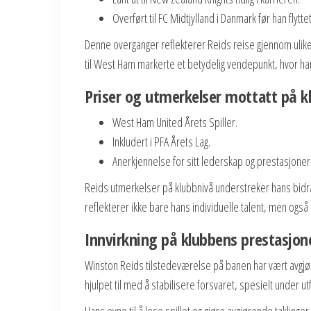
Overført til FC Midtjylland i Danmark før han flytte
Denne overganger reflekterer Reids reise gjennom ulike 
til West Ham markerte et betydelig vendepunkt, hvor han
Priser og utmerkelser mottatt på k
West Ham United Årets Spiller.
Inkludert i PFA Årets Lag.
Anerkjennelse for sitt lederskap og prestasjoner 
Reids utmerkelser på klubbnivå understreker hans bidra
reflekterer ikke bare hans individuelle talent, men også 
Innvirkning på klubbens prestasjone
Winston Reids tilstedeværelse på banen har vært avgjør
hjulpet til med å stabilisere forsvaret, spesielt under 
Hans evne til å lese spillet og gjøre avgjørende taklinge