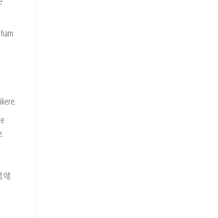
e
t ham
ikere.
re
e.
g og